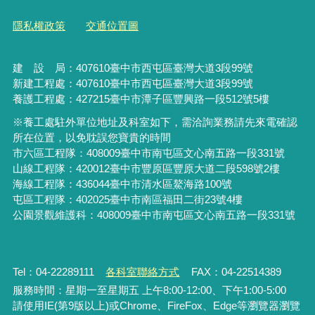
隱私權政策
交通位置圖
建 設 局：
407610
臺中市西屯區臺灣大道3段99號
新建工程處：407610臺中市西屯區臺灣大道3段99號
養護工程處：427215臺中市潭子區豐興路一段512號5樓
※養工處駐外單位地址及科室如下，需洽詢業務請先來電確認
所在位置，以免耽誤您寶貴的時間
市六區工程隊：408009臺中市南屯區文心南五路一段331號
山線工程隊：420012臺中市豐原區豐原大道二段598號2樓
海線工程隊：436044臺中市清水區鰲海路100號
屯區工程隊：402025臺中市
南區福田二街23號4樓
公園景觀維護科：408009臺中市南屯區文心南五路一段331號
Tel：04-22289111
各科室聯絡方式
FAX：04-22514389
服務時間：星期一至星期五 上午8:00-12:00、下午1:00-5:00
請使用IE(第9版以上)或Chrome、FireFox、Edge等瀏覽器瀏覽